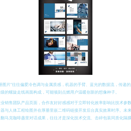
册图片”往往偏爱冷色调与金属质感，机器的手臂、蓝光的数据流，传递
法级的螺旋走线画面构成，可能顷刻点燃用户温暖创新的想像种子。
业销售团队产品页面，合作友好好感感对于立即转化效率影响比技术参数
量器与人体工程绘图并在厚册里嵌二维码链接开发后台真实效果时序。未来
泼翻马克咖啡盏里对话成果，往往才是深化技术交流、击碎包装同质化隔膜