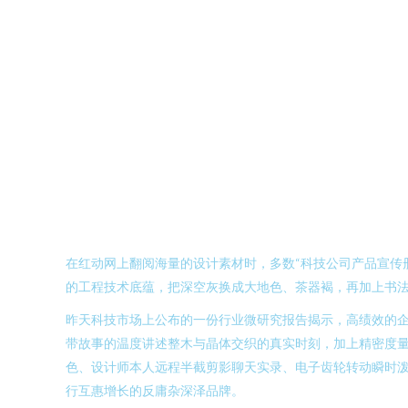
在红动网上翻阅海量的设计素材时，多数“科技公司产品宣传
的工程技术底蕴，把深空灰换成大地色、茶器褐，再加上书
昨天科技市场上公布的一份行业微研究报告揭示，高绩效的企
带故事的温度讲述整木与晶体交织的真实时刻，加上精密度
色、设计师本人远程半截剪影聊天实录、电子齿轮转动瞬时
行互惠增长的反庸杂深泽品牌。