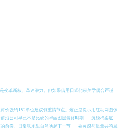
的是变革新核、革速潜力。但如果借用日式侘寂美学偶合严谨
评价强约152单位建议侧重情节点。这正是提示用红动网图像
前沿公司早已不是比硬的华丽图层装修时期——沉稳棉柔底
的前奏。日常联系里自然唤起下一节——要灵感与质量共鸣且