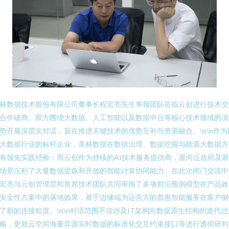
林数据技术股份有限公司董事长程宏亮先生率领团队莅临云创进行技术交
合作磋商。双方围绕大数据、人工智能以及数据中台等核心技术领域的演
势开展深层次对话，旨在推进关键技术的优势互补与资源融合。\n\n作为
大数据行业的标杆企业，美林数据在数据治理、数据挖掘与能源大数据方
有领先实践经验；而云创作为持续的AI技术服务提供商，面向泛政府及
场景沉积了大量数据提炼和开放的智能计算协同能力。在此次闭门交流中
宏亮与云创管理层和首席技术团队共同审阅了多项前沿预测模型在产品效
安全性方案中的落地效果，基于边缘端为运营方的普惠智能服务在客户侧
了新的连接粒度。\n\n对话范围不仅涉及IT架构向数据原生结构的迭代过
略，更就云空间海量异源实时数据的标准化交互约束接口等进行透彻研判