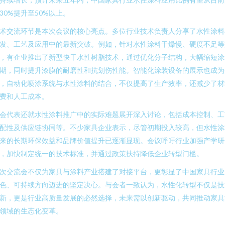
30%提升至50%以上。
术交流环节是本次会议的核心亮点。多位行业技术负责人分享了水性涂料
发、工艺及应用中的最新突破。例如，针对水性涂料干燥慢、硬度不足等
，有企业推出了新型快干水性树脂技术，通过优化分子结构，大幅缩短涂
期，同时提升漆膜的耐磨性和抗划伤性能。智能化涂装设备的展示也成为
，自动化喷涂系统与水性涂料的结合，不仅提高了生产效率，还减少了材
费和人工成本。
会代表还就水性涂料推广中的实际难题展开深入讨论，包括成本控制、工
配性及供应链协同等。不少家具企业表示，尽管初期投入较高，但水性涂
来的长期环保效益和品牌价值提升已逐渐显现。会议呼吁行业加强产学研
，加快制定统一的技术标准，并通过政策扶持降低企业转型门槛。
次交流会不仅为家具与涂料产业搭建了对接平台，更彰显了中国家具行业
色、可持续方向迈进的坚定决心。与会者一致认为，水性化转型不仅是技
新，更是行业高质量发展的必然选择，未来需以创新驱动，共同推动家具
领域的生态化变革。