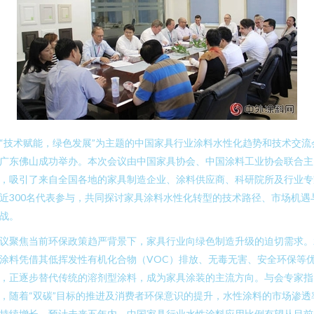
“技术赋能，绿色发展”为主题的中国家具行业涂料水性化趋势和技术交流
广东佛山成功举办。本次会议由中国家具协会、中国涂料工业协会联合主
，吸引了来自全国各地的家具制造企业、涂料供应商、科研院所及行业专
近300名代表参与，共同探讨家具涂料水性化转型的技术路径、市场机遇
战。
议聚焦当前环保政策趋严背景下，家具行业向绿色制造升级的迫切需求。
涂料凭借其低挥发性有机化合物（VOC）排放、无毒无害、安全环保等
，正逐步替代传统的溶剂型涂料，成为家具涂装的主流方向。与会专家指
，随着“双碳”目标的推进及消费者环保意识的提升，水性涂料的市场渗透
持续增长，预计未来五年内，中国家具行业水性涂料应用比例有望从目前